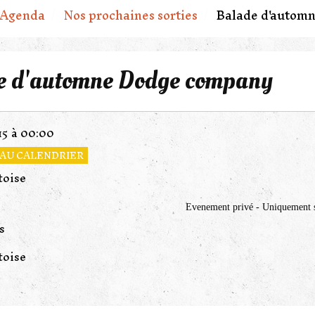
Agenda
Nos prochaines sorties
Balade d'autom
e d'automne Dodge company
15
à 00:00
AU CALENDRIER
toise
Evenement privé - Uniquement s
s
toise