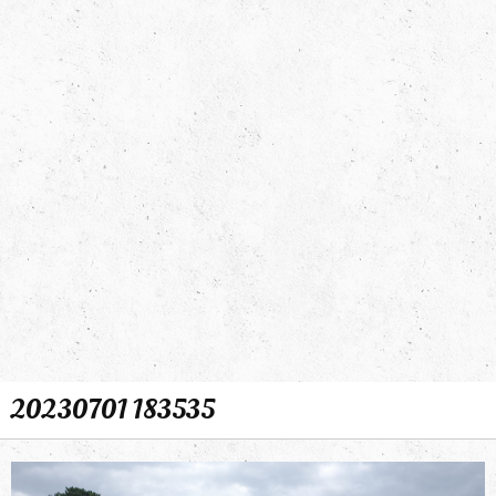
20230701 183535