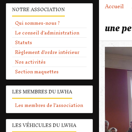
Accueil
NOTRE ASSOCIATION
Qui sommes-nous ?
une pe
Le conseil d'administration
Statuts
Règlement d'ordre intérieur
Nos activités
Section maquettes
LES MEMBRES DU LWHA
Les membres de l'association
LES VÉHICULES DU LWHA