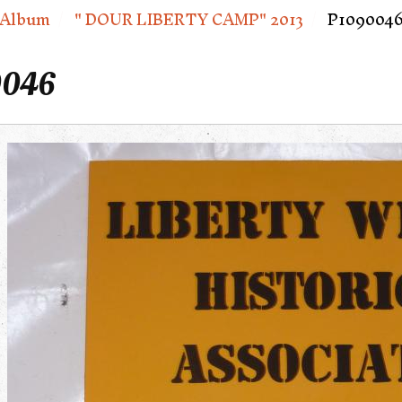
Album
" DOUR LIBERTY CAMP" 2013
P109004
0046