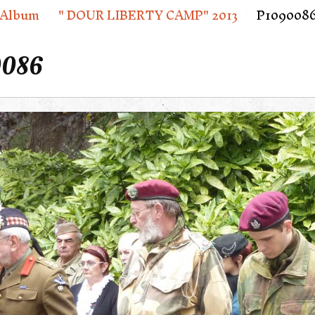
Album
" DOUR LIBERTY CAMP" 2013
P109008
0086