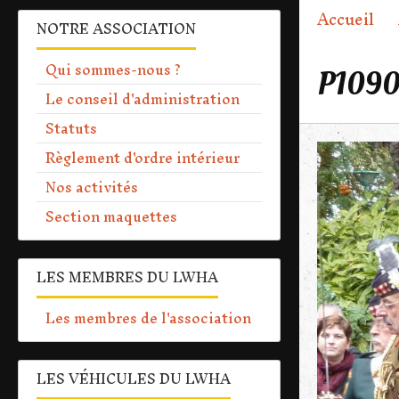
Accueil
NOTRE ASSOCIATION
Qui sommes-nous ?
P109
Le conseil d'administration
Statuts
Règlement d'ordre intérieur
Nos activités
Section maquettes
LES MEMBRES DU LWHA
Les membres de l'association
LES VÉHICULES DU LWHA