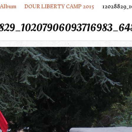
Album
DOUR LIBERTY CAMP 2015
12028829_1
829_10207906093716983_64