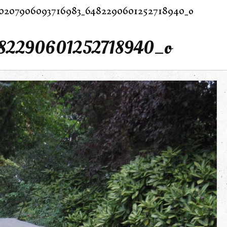
0207906093716983_6482290601252718940_o
82290601252718940_o