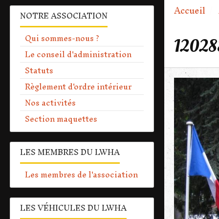
Accueil
NOTRE ASSOCIATION
Qui sommes-nous ?
12028
Le conseil d'administration
Statuts
Règlement d'ordre intérieur
Nos activités
Section maquettes
LES MEMBRES DU LWHA
Les membres de l'association
LES VÉHICULES DU LWHA