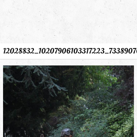
12028832_10207906103317223_7338907