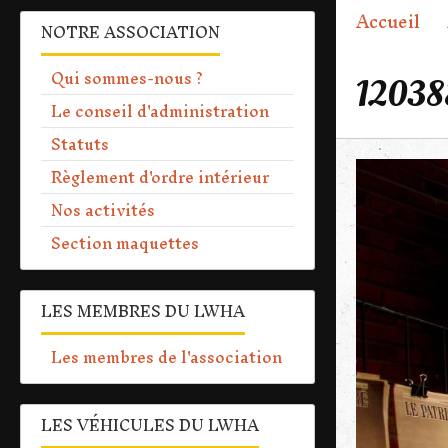
Accueil
NOTRE ASSOCIATION
Qui sommes-nous ?
12038
Le conseil d'administration
Statuts
Règlement d'ordre intérieur
Nos activités
Section maquettes
LES MEMBRES DU LWHA
Les membres de l'association
LES VÉHICULES DU LWHA