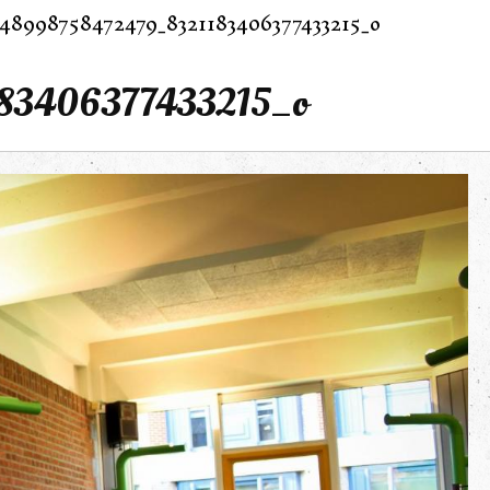
48998758472479_8321183406377433215_o
83406377433215_o