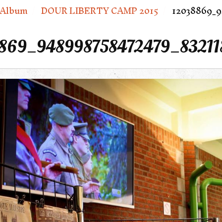
Album
DOUR LIBERTY CAMP 2015
12038869_9
869_948998758472479_83211