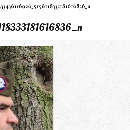
33436116926_5158118333181616836_n
118333181616836_n