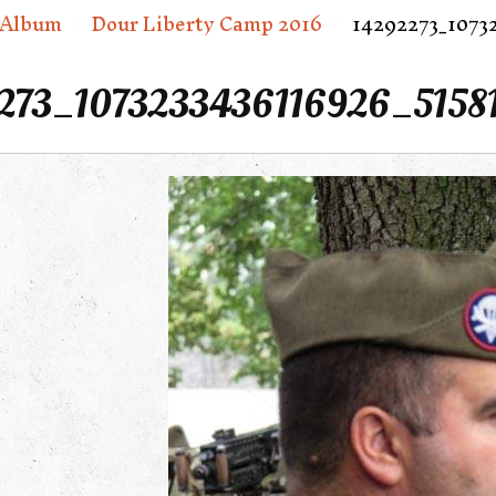
Album
Dour Liberty Camp 2016
14292273_10732
273_1073233436116926_5158