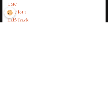
GMC
GMC lot 7
Half-Track
Harley Davidson WLA
Remorques
37mm M3 Anti-Gun
PV DES ASSEMBLÉES GÉNÉRALES
PV Assemblée générale 2013
PV Assemblée générale 2014
PV Assemblée générale 2016
PV Assemblée générale 2017
PV Assemblée générale 2018