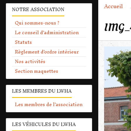
Accueil
NOTRE ASSOCIATION
Qui sommes-nous ?
IMG_
Le conseil d'administration
Statuts
Règlement d'ordre intérieur
Nos activités
Section maquettes
LES MEMBRES DU LWHA
Les membres de l'association
LES VÉHICULES DU LWHA