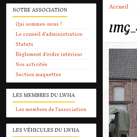
Accueil
NOTRE ASSOCIATION
Qui sommes-nous ?
IMG_
Le conseil d'administration
Statuts
Règlement d'ordre intérieur
Nos activités
Section maquettes
LES MEMBRES DU LWHA
Les membres de l'association
LES VÉHICULES DU LWHA