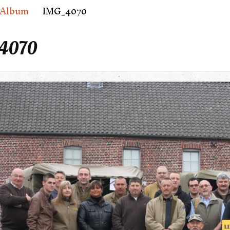
Album
IMG_4070
4070