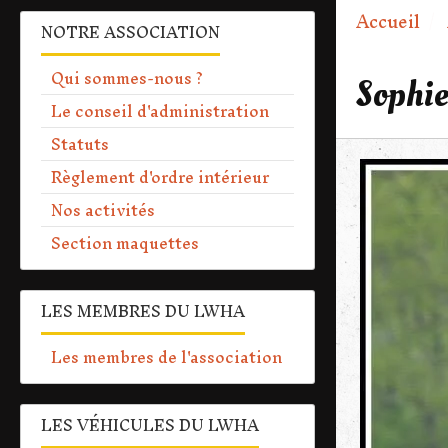
Accueil
NOTRE ASSOCIATION
Qui sommes-nous ?
Sophie
Le conseil d'administration
Statuts
Règlement d'ordre intérieur
Nos activités
Section maquettes
LES MEMBRES DU LWHA
Les membres de l'association
LES VÉHICULES DU LWHA