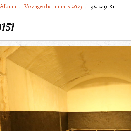
Album
Voyage du 11 mars 2023
9w2a9151
151