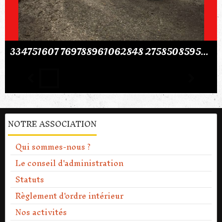
334751607 769788961062848 2758508595250184577 n
NOTRE ASSOCIATION
Qui sommes-nous ?
Le conseil d'administration
Statuts
Règlement d'ordre intérieur
Nos activités