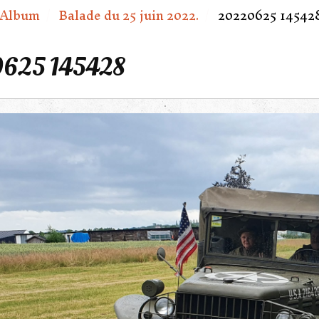
Album
Balade du 25 juin 2022.
20220625 14542
625 145428