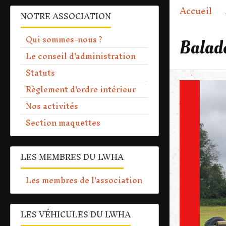
Accueil
NOTRE ASSOCIATION
Qui sommes-nous ?
Balade
Le conseil d'administration
Statuts
Règlement d'ordre intérieur
Nos activités
Section maquettes
LES MEMBRES DU LWHA
Les membres de l'association
LES VÉHICULES DU LWHA