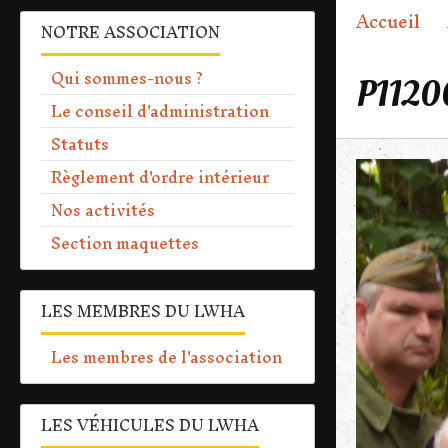
Accueil
NOTRE ASSOCIATION
Qui sommes-nous ?
P1120
Le conseil d'administration
Statuts
Règlement d'ordre intérieur
Nos activités
Section maquettes
LES MEMBRES DU LWHA
Les membres de l'association
LES VÉHICULES DU LWHA