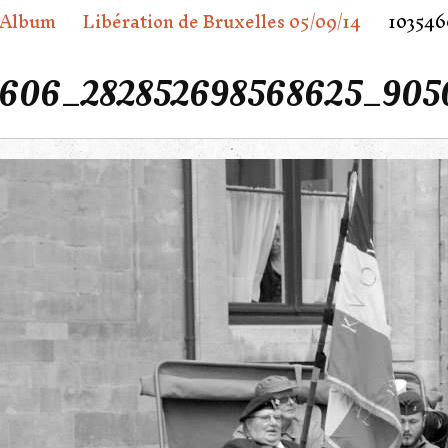
Album
Libération de Bruxelles 05/09/14
103546
4606_282852698568625_9050