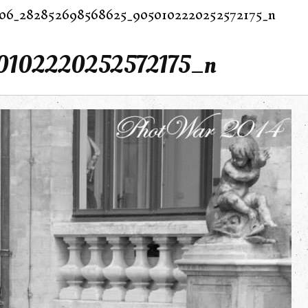
06_282852698568625_9050102220252572175_n
102220252572175_n