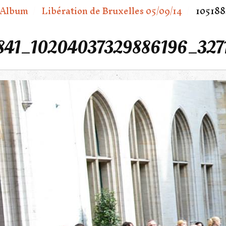
Album
Libération de Bruxelles 05/09/14
105188
841_10204037329886196_327