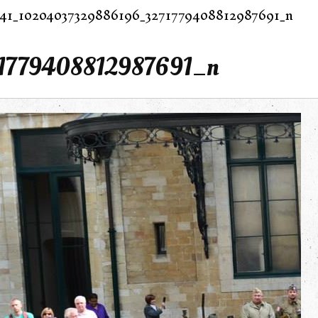
41_10204037329886196_3271779408812987691_n
1779408812987691_n