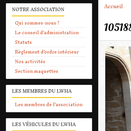
Accueil
NOTRE ASSOCIATION
Qui sommes-nous ?
10518
Le conseil d'administration
Statuts
Règlement d'ordre intérieur
Nos activités
Section maquettes
LES MEMBRES DU LWHA
Les membres de l'association
LES VÉHICULES DU LWHA